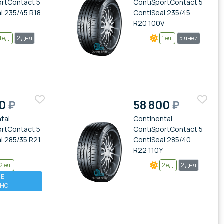
ortContact 5
ContiSportContact 5
l 235/45 R18
ContiSeal 235/45
R20 100V
1 ед.
2 дня
1 ед.
5 дней
10
₽
58 800
₽
tal
Continental
ortContact 5
ContiSportContact 5
l 285/35 R21
ContiSeal 285/40
R22 110Y
2 ед.
2 ед.
2 дня
ИЕ
ТНО