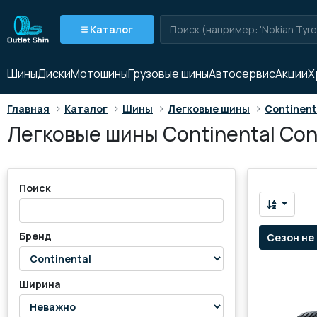
Каталог
Шины
Диски
Мотошины
Грузовые шины
Автосервис
Акции
Х
>
>
>
>
Главная
Каталог
Шины
Легковые шины
Continent
Легковые шины Continental Cont
Поиск
Бренд
Сезон не
Ширина