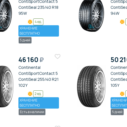
ContiSportContact 5
ContiSp
ContiSeal 235/40 R18
ContiSea
95W
94W
4 ед.
ХРАНЕНИЕ
БЕСПЛАТНО
5 дней
46 160
₽
50 2
Continental
Continen
ContiSportContact 5
ContiSp
ContiSeal 255/40 R21
ContiSea
102Y
105Y
2 ед.
ХРАНЕНИЕ
ХРАНЕН
БЕСПЛАТНО
БЕСПЛА
Есть в наличии
5 дней