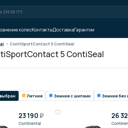
ранение колес
Контакты
Доставка
Гарантии
>
al
ContiSportContact 5 ContiSeal
iSportContact 5 ContiSeal
 выбран
Летние
Зимние с шипами
Зимние без 
23 190
₽
26 3
Continental
Continen