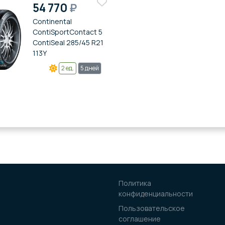
54 770
₽
Continental
ContiSportContact 5
ContiSeal 285/45 R21
113Y
2 ед.
5 дней
Политика
конфиденциальности
Пользовательское
соглашение