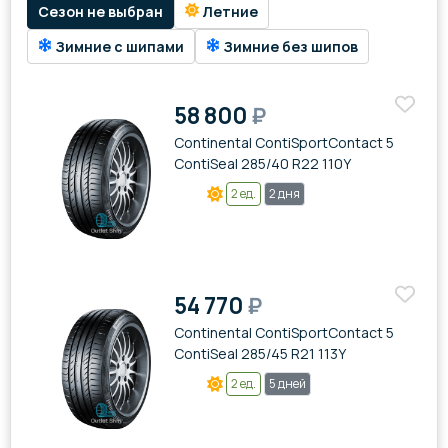
Сезон не выбран
Летние
Зимние с шипами
Зимние без шипов
58 800
₽
Continental ContiSportContact 5
ContiSeal 285/40 R22 110Y
2 ед.
2 дня
54 770
₽
Continental ContiSportContact 5
ContiSeal 285/45 R21 113Y
2 ед.
5 дней