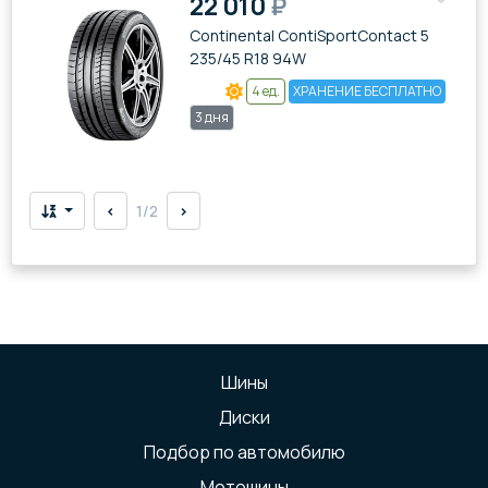
22 010
₽
Continental ContiSportContact 5
235/45 R18 94W
4 ед.
ХРАНЕНИЕ БЕСПЛАТНО
3 дня
<
1/2
>
Шины
Диски
Подбор по автомобилю
Мотошины