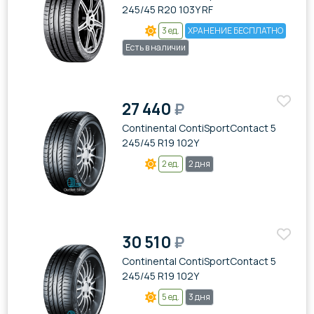
245/45 R20 103Y RF
3 ед.
ХРАНЕНИЕ БЕСПЛАТНО
Есть в наличии
27 440
₽
Continental ContiSportContact 5
245/45 R19 102Y
2 ед.
2 дня
30 510
₽
Continental ContiSportContact 5
245/45 R19 102Y
5 ед.
3 дня