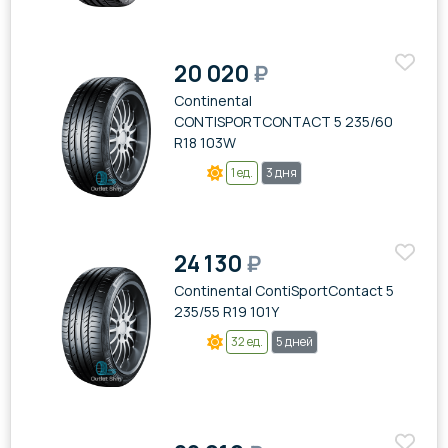
20 020
₽
Continental
CONTISPORTCONTACT 5 235/60
R18 103W
1 ед.
3 дня
24 130
₽
Continental ContiSportContact 5
235/55 R19 101Y
32 ед.
5 дней