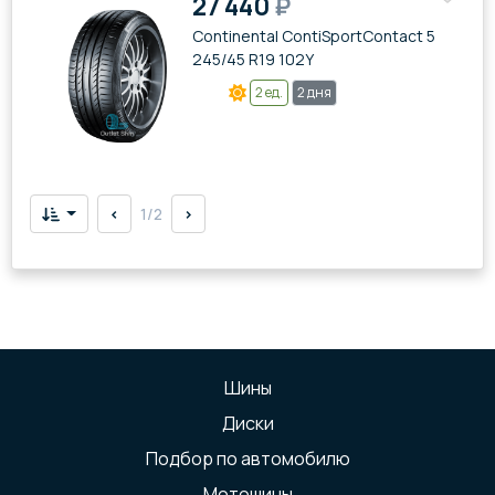
27 440
₽
Continental ContiSportContact 5
245/45 R19 102Y
2 ед.
2 дня
<
1/2
>
Шины
Диски
Подбор по автомобилю
Мотошины