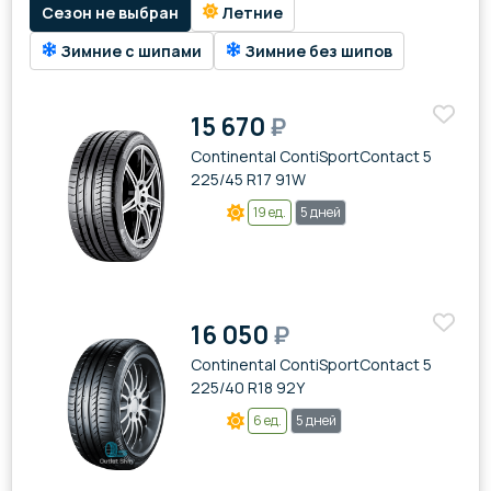
Сезон не выбран
Летние
Зимние с шипами
Зимние без шипов
15 670
₽
Continental ContiSportContact 5
225/45 R17 91W
19 ед.
5 дней
16 050
₽
Continental ContiSportContact 5
225/40 R18 92Y
6 ед.
5 дней