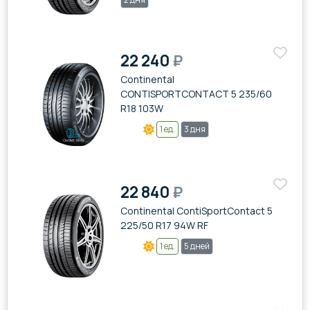
22 240
₽
Continental
CONTISPORTCONTACT 5 235/60
R18 103W
1 ед.
3 дня
22 840
₽
Continental ContiSportContact 5
225/50 R17 94W RF
1 ед.
5 дней