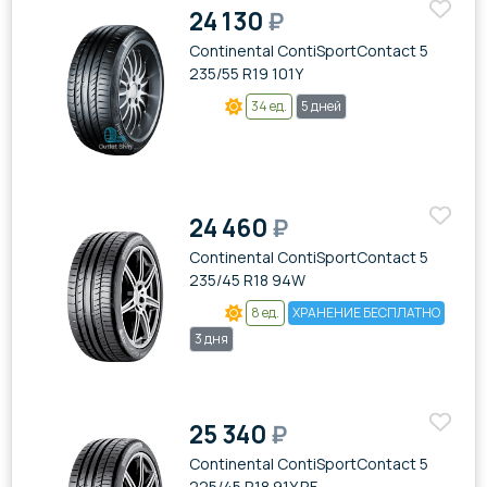
24 130
₽
Continental ContiSportContact 5
235/55 R19 101Y
34 ед.
5 дней
24 460
₽
Continental ContiSportContact 5
235/45 R18 94W
8 ед.
ХРАНЕНИЕ БЕСПЛАТНО
3 дня
25 340
₽
Continental ContiSportContact 5
225/45 R18 91Y RF