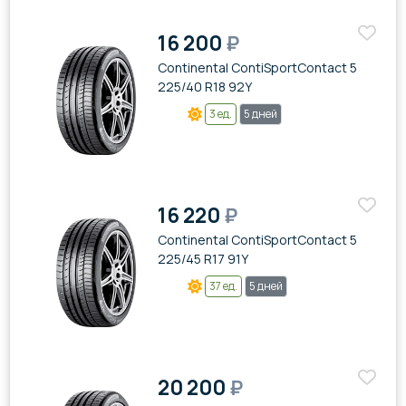
16 200
₽
Continental ContiSportContact 5
225/40 R18 92Y
3 ед.
5 дней
16 220
₽
Continental ContiSportContact 5
225/45 R17 91Y
37 ед.
5 дней
20 200
₽