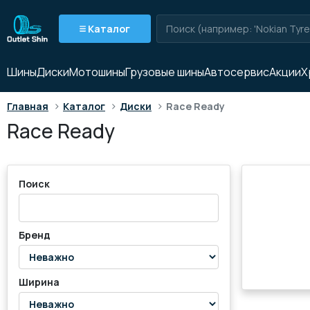
Каталог
Шины
Диски
Мотошины
Грузовые шины
Автосервис
Акции
Х
>
>
>
Главная
Каталог
Диски
Race Ready
Race Ready
Поиск
Бренд
Ширина