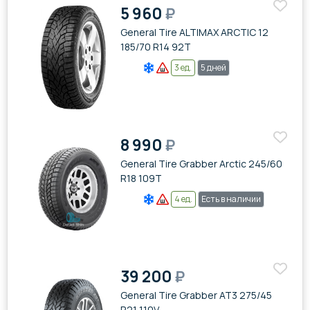
5 960
₽
General Tire ALTIMAX ARCTIC 12
185/70 R14 92T
3 ед.
5 дней
8 990
₽
General Tire Grabber Arctic 245/60
R18 109T
4 ед.
Есть в наличии
39 200
₽
General Tire Grabber AT3 275/45
R21 110V