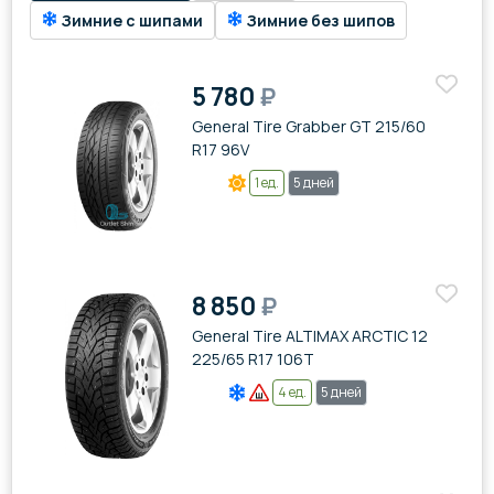
Зимние с шипами
Зимние без шипов
5 780
₽
General Tire Grabber GT 215/60
R17 96V
1 ед.
5 дней
8 850
₽
General Tire ALTIMAX ARCTIC 12
225/65 R17 106T
4 ед.
5 дней