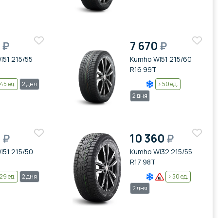
0
₽
7 670
₽
I51 215/55
Kumho WI51 215/60
R16 99T
45 ед.
2 дня
> 50 ед.
2 дня
0
₽
10 360
₽
I51 215/50
Kumho WI32 215/55
R17 98T
29 ед.
2 дня
> 50 ед.
2 дня