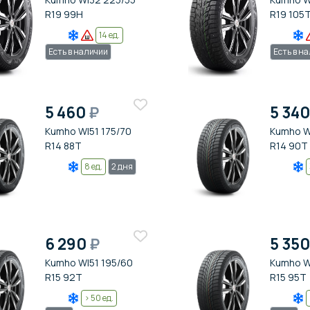
R19 99H
R19 105
14 ед.
Есть в наличии
Есть в н
5 460
₽
5 34
Kumho WI51 175/70
Kumho W
R14 88T
R14 90T
8 ед.
2 дня
6 290
₽
5 35
Kumho WI51 195/60
Kumho W
R15 92T
R15 95T
> 50 ед.