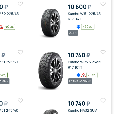
80
₽
10 600
₽
I32 225/45
Kumho WI51 225/45
R17 94T
40 ед.
> 50 ед.
2 дня
0
₽
10 740
₽
I51 225/50
Kumho WI32 225/55
R17 101T
8 ед.
29 ед.
аличии
Есть в наличии
90
₽
10 740
₽
I51 245/40
Kumho HA32 SUV