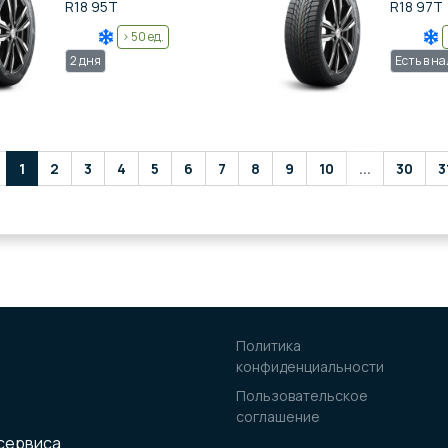
R18 95T
R18 97T
> 50 ед.
2 дня
Есть в н
1
2
3
4
5
6
7
8
9
10
...
30
3
Политика
конфиденциальности
Пользовательское
соглашение
осервиса