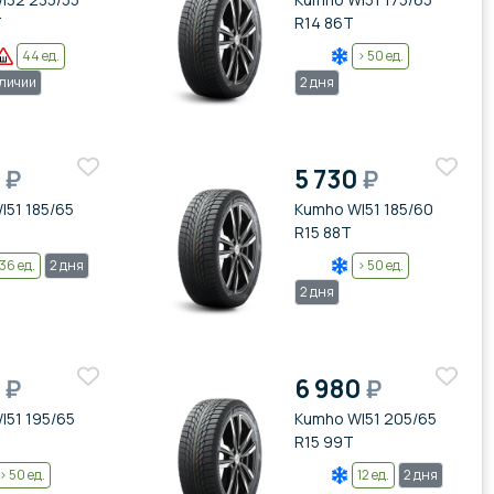
T
R14 86T
44 ед.
> 50 ед.
аличии
2 дня
0
₽
5 730
₽
I51 185/65
Kumho WI51 185/60
R15 88T
36 ед.
2 дня
> 50 ед.
2 дня
0
₽
6 980
₽
I51 195/65
Kumho WI51 205/65
R15 99T
> 50 ед.
12 ед.
2 дня