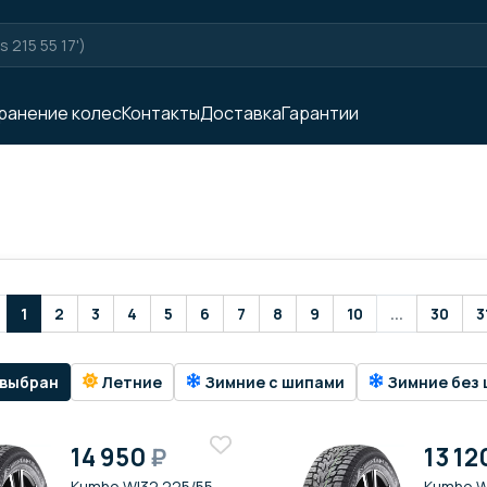
ранение колес
Контакты
Доставка
Гарантии
1
2
3
4
5
6
7
8
9
10
...
30
3
 выбран
Летние
Зимние с шипами
Зимние без 
14 950
₽
13 12
Kumho WI32 225/55
Kumho W