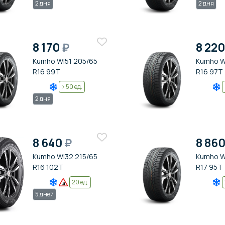
2 дня
2 дня
8 170
₽
8 22
Kumho WI51 205/65
Kumho W
R16 99T
R16 97T
> 50 ед.
2 дня
8 640
₽
8 86
Kumho WI32 215/65
Kumho W
R16 102T
R17 95T
20 ед.
5 дней