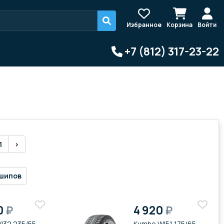
Избранное
Корзина
Войти
+7 (812) 317-23-22
1
›
шипов
0
₽
4 920
₽
I32 235/55
Kumho WI51 175/65