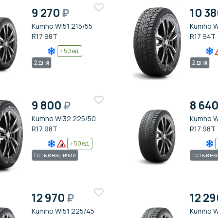
9 270
₽
10 3
Kumho WI51 215/55
Kumho W
R17 98T
R17 94T
> 50 ед.
2 дня
2 дня
9 800
₽
8 64
Kumho WI32 225/50
Kumho W
R17 98T
R17 98T
> 50 ед.
Есть в наличии
Есть в н
12 970
₽
12 2
Kumho WI51 225/45
Kumho W