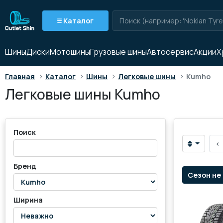
Каталог
Шины
Диски
Мотошины
Грузовые шины
Автосервис
Акции
Х
>
>
>
>
Главная
Каталог
Шины
Легковые шины
Kumho
Легковые шины Kumho
Поиск
‹
Бренд
Сезон не
Ширина