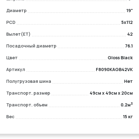
Диаметр
19"
PCD
5x112
Вылет(ET)
42
Посадочный диаметр
76.1
Цвет
Gloss Black
Артикул
F8090KAGB42VK
Полугрузовая шина
Нет
Транспорт. размер
49см x 49см x 20см
3
Транспорт. объем
0.2м
Вес
15 кг