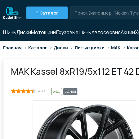
Каталог
Шины
Диски
Мотошины
Грузовые шины
Автосервис
Акции
Х
>
>
>
>
>
Главная
Каталог
Диски
Литые диски
MAK
Kasse
MAK Kassel 8xR19/5x112 ET 42 D
4.43
5 ед.
5 дней