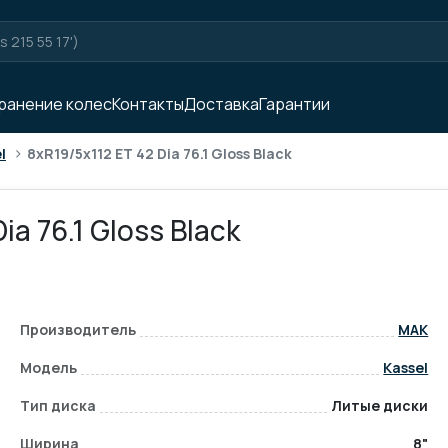
ранение колес
Контакты
Доставка
Гарантии
>
l
8xR19/5x112 ET 42 Dia 76.1 Gloss Black
ia 76.1 Gloss Black
Производитель
MAK
Модель
Kassel
Тип диска
Литые диски
Ширина
8"