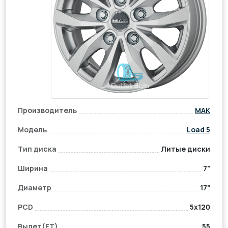
Производитель
MAK
Модель
Load 5
Тип диска
Литые диски
Ширина
7"
Диаметр
17"
PCD
5x120
Вылет(ET)
55