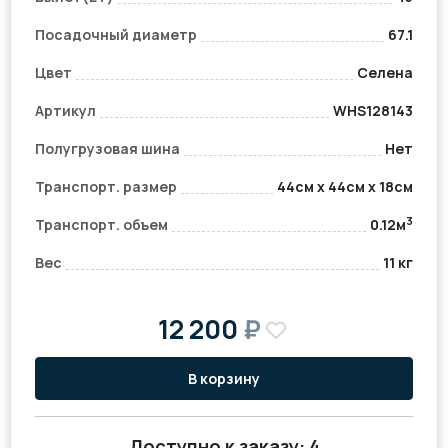
Посадочный диаметр
67.1
Цвет
Селена
Артикул
WHS128143
Полугрузовая шина
Нет
Транспорт. размер
44см x 44см x 18см
3
Транспорт. объем
0.12м
Вес
11 кг
12 200
₽
В корзину
Доступно к заказу:
4