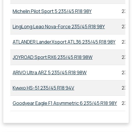
Michelin Pilot Sport 5 235/45 R18 98Y
235/
LingLong Leao Nova-Force 235/45 R18 98Y
235/
ATLANDER LanderXsport ATL36 235/45 R18 98Y
235/
JOYROAD Sport RX6 235/45 R18 98W
235/
ARIVO Ultra ARZ 5 235/45 R18 98W
235/
Кумхо HS-51 235/45 R18 94V
235/
Goodyear Eagle F1 Asymmetric 6 235/45 R18 98Y
235/