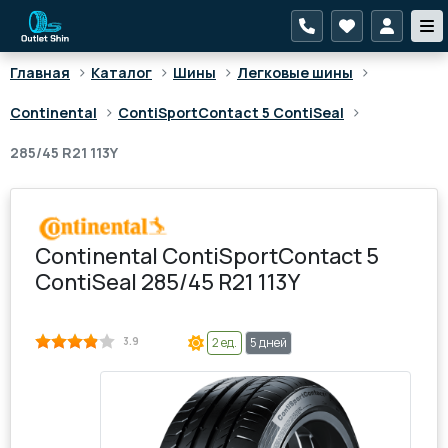
>
>
>
>
Главная
Каталог
Шины
Легковые шины
>
>
Continental
ContiSportContact 5 ContiSeal
285/45 R21 113Y
Continental ContiSportContact 5
ContiSeal 285/45 R21 113Y
3.9
2 ед.
5 дней