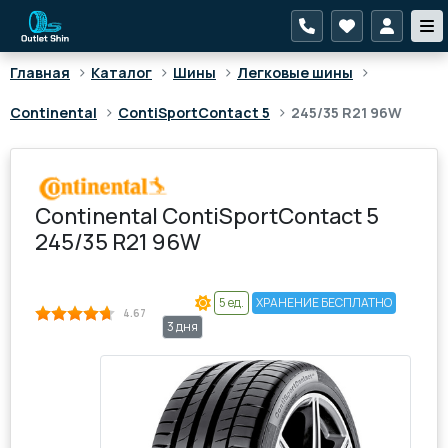
>
>
>
>
Главная
Каталог
Шины
Легковые шины
>
>
Continental
ContiSportContact 5
245/35 R21 96W
Continental ContiSportContact 5
245/35 R21 96W
5 ед.
ХРАНЕНИЕ БЕСПЛАТНО
4.67
3 дня