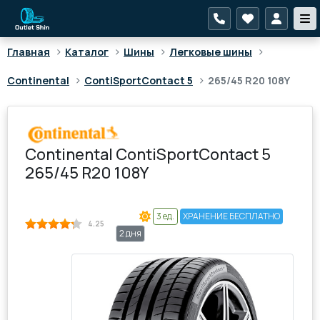
>
>
>
>
Главная
Каталог
Шины
Легковые шины
>
>
Continental
ContiSportContact 5
265/45 R20 108Y
Continental ContiSportContact 5
265/45 R20 108Y
3 ед.
ХРАНЕНИЕ БЕСПЛАТНО
4.25
2 дня