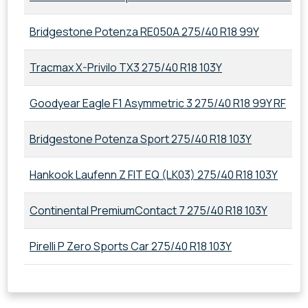
Bridgestone Potenza RE050A 275/40 R18 99Y
2
Tracmax X-Privilo TX3 275/40 R18 103Y
2
Goodyear Eagle F1 Asymmetric 3 275/40 R18 99Y RF
2
Bridgestone Potenza Sport 275/40 R18 103Y
2
Hankook Laufenn Z FIT EQ (LK03) 275/40 R18 103Y
2
Continental PremiumContact 7 275/40 R18 103Y
2
Pirelli P Zero Sports Car 275/40 R18 103Y
2