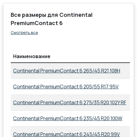
Все размеры для Continental
PremiumContact 6
Смотреть все
Наименование
П
Continental PremiumContact 6 265/45 R21 108H
26
Continental PremiumContact 6 205/55 R17 95V
20
Continental PremiumContact 6 275/35 R20 102Y RF
27
Continental PremiumContact 6 235/45 R20 100W
23
Continental PremiumContact 6 245/45 R20 99V
24