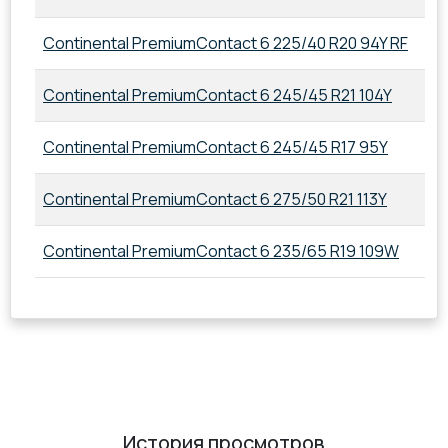
Continental PremiumContact 6 225/40 R20 94Y RF
22
Continental PremiumContact 6 245/45 R21 104Y
24
Continental PremiumContact 6 245/45 R17 95Y
24
Continental PremiumContact 6 275/50 R21 113Y
27
Continental PremiumContact 6 235/65 R19 109W
23
История просмотров