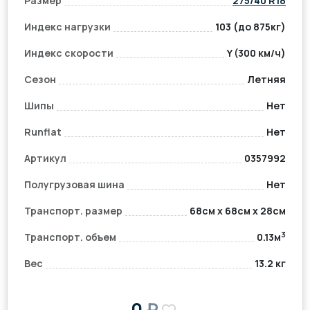
Размер
275/40 R18
Индекс нагрузки
103 (до 875кг)
Индекс скорости
Y (300 км/ч)
Сезон
Летняя
Шипы
Нет
Runflat
Нет
Артикул
0357992
Полугрузовая шина
Нет
Транспорт. размер
68см x 68см x 28см
3
Транспорт. объем
0.13м
Вес
13.2 кг
0
₽