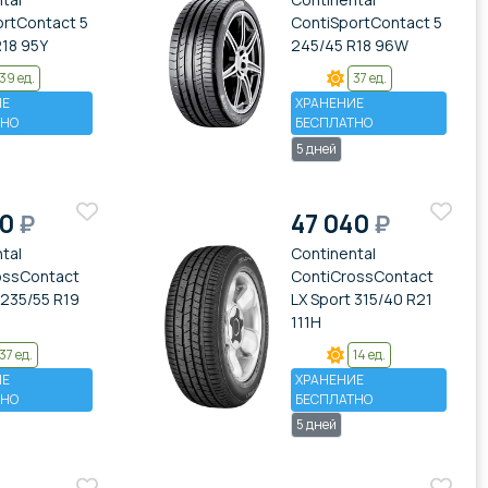
ortContact 5
ContiSportContact 5
R18 95Y
245/45 R18 96W
39 ед.
37 ед.
ИЕ
ХРАНЕНИЕ
ТНО
БЕСПЛАТНО
5 дней
20
₽
47 040
₽
tal
Continental
ossContact
ContiCrossContact
 235/55 R19
LX Sport 315/40 R21
111H
37 ед.
14 ед.
ИЕ
ХРАНЕНИЕ
ТНО
БЕСПЛАТНО
5 дней