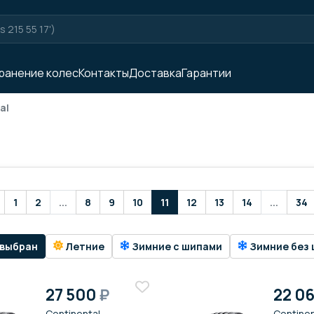
ранение колес
Контакты
Доставка
Гарантии
al
1
2
...
8
9
10
11
12
13
14
...
34
 выбран
Летние
Зимние с шипами
Зимние без 
27 500
₽
22 0
Continental
Continen