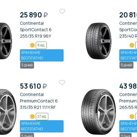
25 890
₽
20 8
Continental
Continen
SportContact 6
SportCo
255/35 R19 96Y
235/40 
8 ед.
ХРАНЕНИЕ
ХРАНЕН
БЕСПЛАТНО
БЕСПЛА
5 дней
5 дней
53 610
₽
43 9
Continental
Continen
PremiumContact 6
Premium
315/35 R21 111Y RF
265/55 R
27 ед.
ХРАНЕНИЕ
ХРАНЕН
БЕСПЛАТНО
БЕСПЛА
5 дней
2 дня