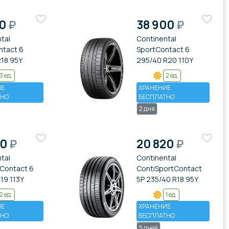
10
₽
38 900
₽
tal
Continental
ntact 6
SportContact 6
R18 95Y
295/40 R20 110Y
3 ед.
2 ед.
ИЕ
ХРАНЕНИЕ
ТНО
БЕСПЛАТНО
2 дня
80
₽
20 820
₽
tal
Continental
Contact 6
ContiSportContact
19 113Y
5P 235/40 R18 95Y
2 ед.
1 ед.
ИЕ
ХРАНЕНИЕ
ТНО
БЕСПЛАТНО
5 дней