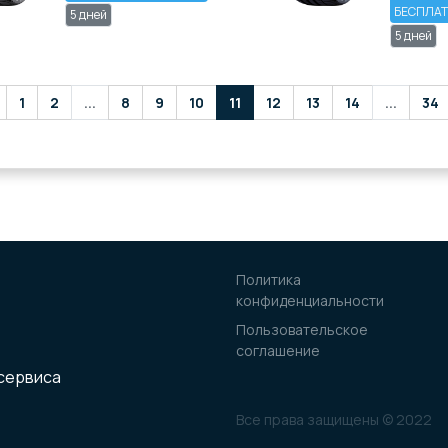
БЕСПЛА
5 дней
5 дней
1
2
...
8
9
10
11
12
13
14
...
34
Политика
конфиденциальности
Пользовательское
соглашение
осервиса
Все права защищены © 2022