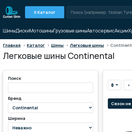
Каталог
Шины
Диски
Мотошины
Грузовые шины
Автосервис
Акции
Х
>
>
>
>
Главная
Каталог
Шины
Легковые шины
Continent
Легковые шины Continental
Поиск
‹
Бренд
Сезон не
Ширина