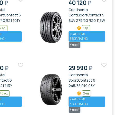
50
₽
40 120
₽
tal
Continental
ortContact 5
ContiSportContact 5
40 R21 101Y
SUV 275/50 R20 113W
2 ед.
1 ед.
ИЕ
ХРАНЕНИЕ
ТНО
БЕСПЛАТНО
5 дней
70
₽
29 990
₽
tal
Continental
ntact 6
SportContact 6
21 113Y
245/35 R19 93Y
45 ед.
2 ед.
ИЕ
ХРАНЕНИЕ
ТНО
БЕСПЛАТНО
5 дней