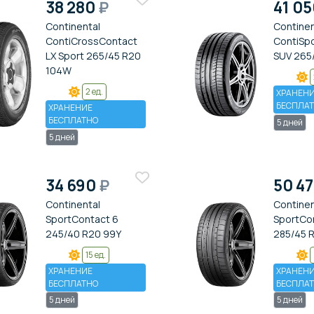
38 280
₽
41 0
Continental
Continen
ContiCrossContact
ContiSp
LX Sport 265/45 R20
SUV 265/
104W
2 ед.
ХРАНЕН
БЕСПЛА
ХРАНЕНИЕ
БЕСПЛАТНО
5 дней
5 дней
34 690
₽
50 4
Continental
Continen
SportContact 6
SportCo
245/40 R20 99Y
285/45 R
15 ед.
ХРАНЕНИЕ
ХРАНЕН
БЕСПЛАТНО
БЕСПЛА
5 дней
5 дней