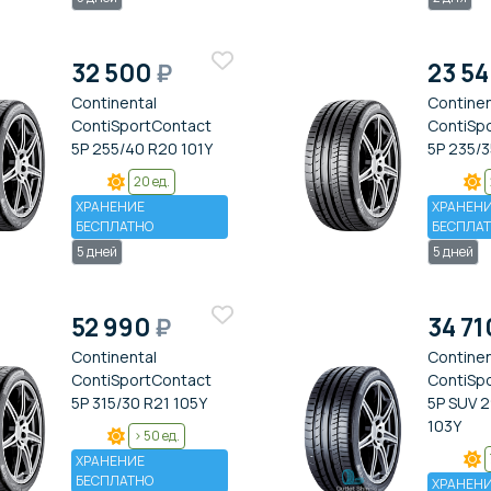
32 500
₽
23 5
Continental
Continen
ContiSportContact
ContiSp
5P 255/40 R20 101Y
5P 235/3
20 ед.
ХРАНЕНИЕ
ХРАНЕН
БЕСПЛАТНО
БЕСПЛА
5 дней
5 дней
52 990
₽
34 7
Continental
Continen
ContiSportContact
ContiSp
5P 315/30 R21 105Y
5P SUV 2
103Y
> 50 ед.
ХРАНЕНИЕ
БЕСПЛАТНО
ХРАНЕН