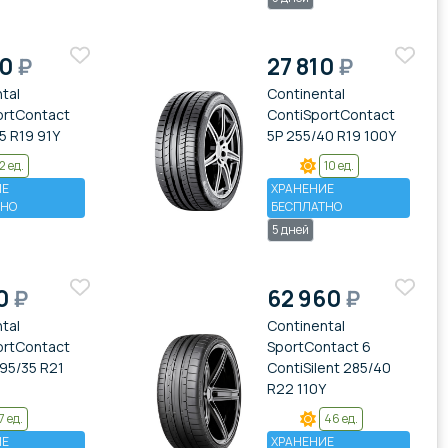
40
₽
27 810
₽
tal
Continental
ortContact
ContiSportContact
5 R19 91Y
5P 255/40 R19 100Y
2 ед.
10 ед.
ИЕ
ХРАНЕНИЕ
ТНО
БЕСПЛАТНО
5 дней
10
₽
62 960
₽
tal
Continental
ortContact
SportContact 6
95/35 R21
ContiSilent 285/40
R22 110Y
7 ед.
46 ед.
ИЕ
ХРАНЕНИЕ