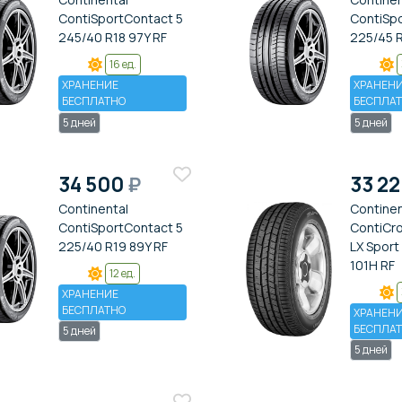
ContiSportContact 5
ContiSp
245/40 R18 97Y RF
225/45 
16 ед.
ХРАНЕНИЕ
ХРАНЕН
БЕСПЛАТНО
БЕСПЛА
5 дней
5 дней
34 500
₽
33 2
Continental
Continen
ContiSportContact 5
ContiCr
225/40 R19 89Y RF
LX Sport
101H RF
12 ед.
ХРАНЕНИЕ
БЕСПЛАТНО
ХРАНЕН
БЕСПЛА
5 дней
5 дней