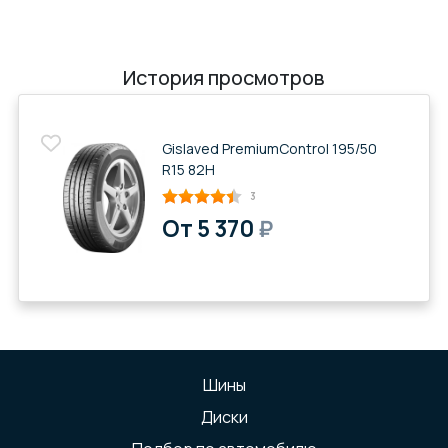
История просмотров
Gislaved PremiumControl 195/50
R15 82H
3
От 5 370
₽
Шины
Диски