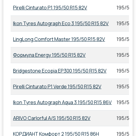
Pirelli Cinturato P1 195/50 R15 82V
195/50 R
Ikon Tyres Autograph Eco 3 195/50 R15 82V
195/50 R
LingLong Comfort Master 195/50 R15 82V
195/50 R
Формула Energy 195/50 R15 82V
195/50 R
Bridgestone Ecopia EP300 195/50 R15 82V
195/50 R
Pirelli Cinturato P1 Verde 195/50 R15 82V
195/50 R
Ikon Tyres Autograph Aqua 3 195/50 R15 86V
195/50 R
ARIVO Carlorful A/S 195/50 R15 82V
195/50 R
КОРДИАНТ Комфорт 2 195/50 R15 86H
195/50 R