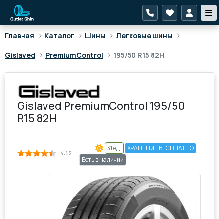
>
>
>
>
Главная
Каталог
Шины
Легковые шины
>
>
Gislaved
PremiumControl
195/50 R15 82H
Gislaved PremiumControl 195/50
R15 82H
31 ед.
ХРАНЕНИЕ БЕСПЛАТНО
4.43
Есть в наличии