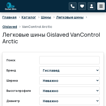
>
>
>
>
Главная
Каталог
Шины
Легковые шины
>
Gislaved
VanControl Arctic
Легковые шины Gislaved VanControl
Arctic
Поиск
Бренд
Ширина
Высота профиля
Диаметр