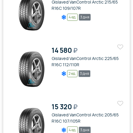
Gislaved VanControl Arctic 215/65
R16C 109/107R
4 ед.
3 дня
14 580
₽
Gislaved VanControl Arctic 225/65
R16C 112/110R
2 ед.
3 дня
15 320
₽
Gislaved VanControl Arctic 205/65
R16C 107/105R
4 ед.
3 дня