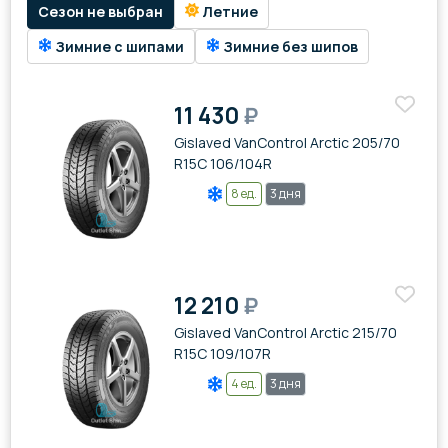
Сезон не выбран
Летние
Зимние с шипами
Зимние без шипов
11 430
₽
Gislaved VanControl Arctic 205/70
R15C 106/104R
8 ед.
3 дня
12 210
₽
Gislaved VanControl Arctic 215/70
R15C 109/107R
4 ед.
3 дня