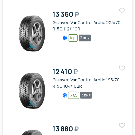
13 360
₽
Gislaved VanControl Arctic 225/70
R15C 112/110R
1 ед.
3 дня
12 410
₽
Gislaved VanControl Arctic 195/70
R15C 104/102R
6 ед.
3 дня
13 880
₽