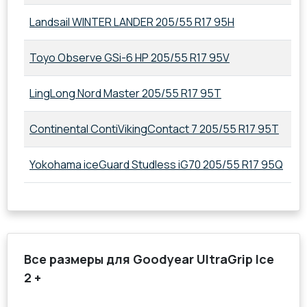
Landsail WINTER LANDER 205/55 R17 95H
20
Toyo Observe GSi-6 HP 205/55 R17 95V
20
LingLong Nord Master 205/55 R17 95T
20
Continental ContiVikingContact 7 205/55 R17 95T
20
Yokohama iceGuard Studless iG70 205/55 R17 95Q
20
Все размеры для Goodyear UltraGrip Ice
2 +