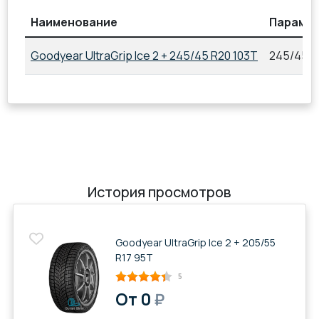
Наименование
Параме
Goodyear UltraGrip Ice 2 + 245/45 R20 103T
245/45 R
История просмотров
Goodyear UltraGrip Ice 2 + 205/55
R17 95T
5
От 0
₽