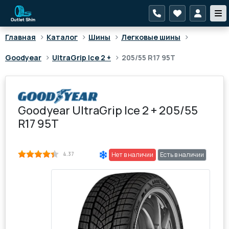
>
>
>
>
Главная
Каталог
Шины
Легковые шины
>
>
Goodyear
UltraGrip Ice 2 +
205/55 R17 95T
Goodyear UltraGrip Ice 2 + 205/55
R17 95T
4.37
Нет в наличии
Есть в наличии