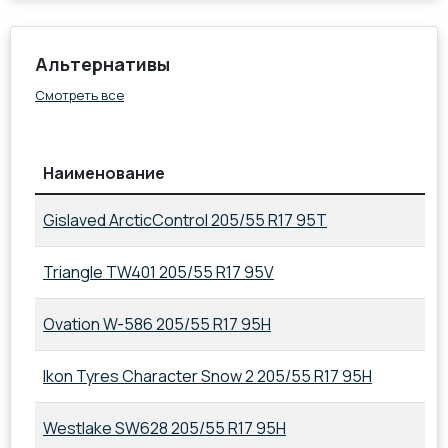
Альтернативы
Смотреть все
Наименование
П
Gislaved ArcticControl 205/55 R17 95T
20
Triangle TW401 205/55 R17 95V
20
Ovation W-586 205/55 R17 95H
20
Ikon Tyres Character Snow 2 205/55 R17 95H
20
Westlake SW628 205/55 R17 95H
20