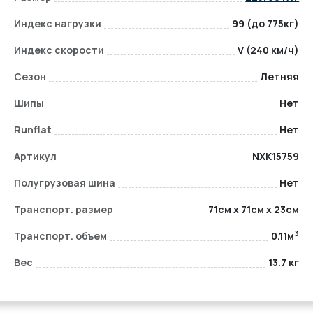
Индекс нагрузки
99 (до 775кг)
Индекс скорости
V (240 км/ч)
Сезон
Летняя
Шипы
Нет
Runflat
Нет
Артикул
NXK15759
Полугрузовая шина
Нет
Транспорт. размер
71см x 71см x 23см
3
Транспорт. объем
0.11м
Вес
13.7 кг