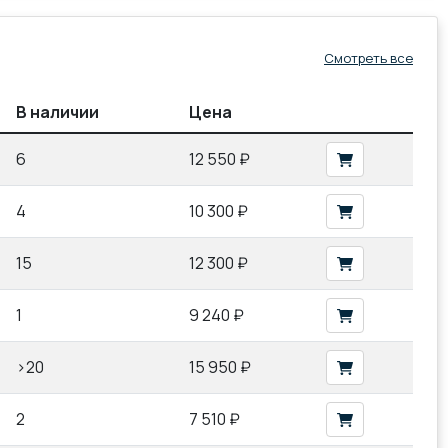
Смотреть все
В наличии
Цена
6
12 550 ₽
4
10 300 ₽
15
12 300 ₽
1
9 240 ₽
>20
15 950 ₽
2
7 510 ₽