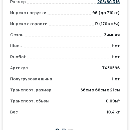
Размер
205/60 R16
Индекс нагрузки
96 (до 710кг)
Индекс скорости
R (170 км/ч)
Сезон
Зимняя
Шипы
Нет
Runflat
Нет
Артикул
T430596
Полугрузовая шина
Нет
Транспорт. размер
66см x 66см x 21см
3
Транспорт. объем
0.09м
Вес
10.4 кг