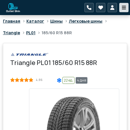
>
>
>
>
Главная
Каталог
Шины
Легковые шины
>
>
Triangle
PL01
185/60 R15 88R
Triangle PL01 185/60 R15 88R
4.86
22 ед.
4 дня