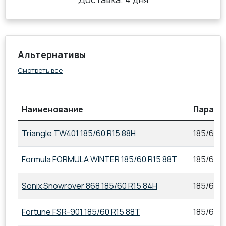
Альтернативы
Смотреть все
Наименование
Параме
Triangle TW401 185/60 R15 88H
185/60 R
Formula FORMULA WINTER 185/60 R15 88T
185/60 R
Sonix Snowrover 868 185/60 R15 84H
185/60 R
Fortune FSR-901 185/60 R15 88T
185/60 R