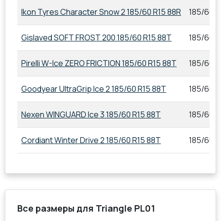
Ikon Tyres Character Snow 2 185/60 R15 88R
185/60 R
Gislaved SOFT FROST 200 185/60 R15 88T
185/60 R
Pirelli W-Ice ZERO FRICTION 185/60 R15 88T
185/60 R
Goodyear UltraGrip Ice 2 185/60 R15 88T
185/60 R
Nexen WINGUARD Ice 3 185/60 R15 88T
185/60 R
Cordiant Winter Drive 2 185/60 R15 88T
185/60 R
Все размеры для Triangle PL01