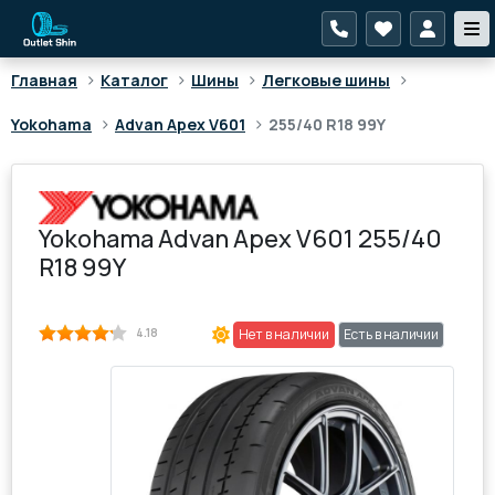
>
>
>
>
Главная
Каталог
Шины
Легковые шины
>
>
Yokohama
Advan Apex V601
255/40 R18 99Y
Yokohama Advan Apex V601 255/40
R18 99Y
4.18
Нет в наличии
Есть в наличии