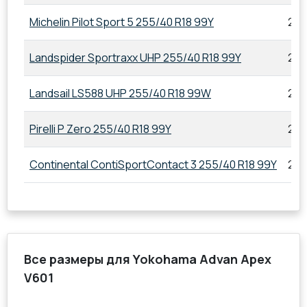
Michelin Pilot Sport 5 255/40 R18 99Y
255
Landspider Sportraxx UHP 255/40 R18 99Y
255
Landsail LS588 UHP 255/40 R18 99W
255
Pirelli P Zero 255/40 R18 99Y
255
Continental ContiSportContact 3 255/40 R18 99Y
255
Все размеры для Yokohama Advan Apex
V601