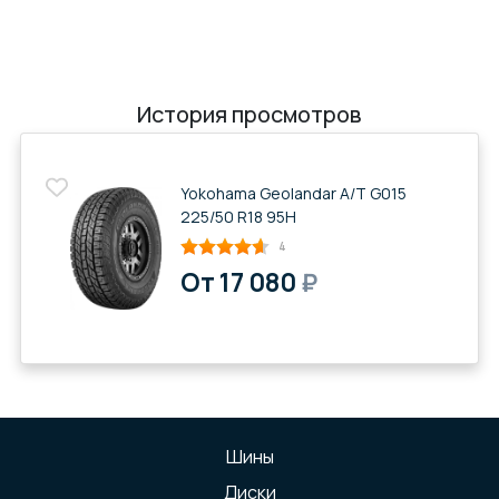
История просмотров
Yokohama Geolandar A/T G015
225/50 R18 95H
4
От 17 080
₽
Шины
Диски