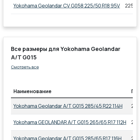
Yokohama Geolandar CV G058 225/50 R18 95V
225/5
Все размеры для Yokohama Geolandar
A/T G015
Смотреть все
Наименование
Па
Yokohama Geolandar A/T G015 285/45 R22 114H
285
Yokohama GEOLANDAR A/T G015 265/65 R17 112H
265
Yokohama Geolandar A/T G015 285/65 R17 116H
285