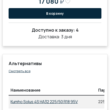
17 080
₽
В корзину
Доступно к заказу:
4
Доставка: 3 дня
Альтернативы
Смотреть все
Наименование
Пара
Kumho Solus 4S HA32 225/50 R18 95V
225/5