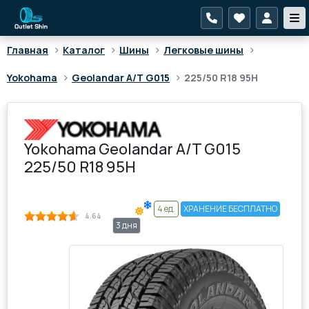
>
>
>
>
Главная
Каталог
Шины
Легковые шины
>
>
Yokohama
Geolandar A/T G015
225/50 R18 95H
Yokohama Geolandar A/T G015
225/50 R18 95H
4 ед.
ХРАНЕНИЕ БЕСПЛАТНО
4.64
3 дня