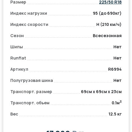
Размер
225/50 R18
Индекс нагрузки
95 (до 690кг)
Индекс скорости
H (210 км/ч)
Сезон
Всесезонная
Шипы
Нет
Runflat
Нет
Артикул
R6994
Полугрузовая шина
Нет
Транспорт. размер
69см x 69см x 23см
3
Транспорт. объем
0.1м
Вес
12.5 кг