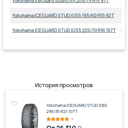
Yokohama iceGuard Stud iG55 205/75 R15 97T
205
Yokohama ICEGUARD STUD IG55 195/60 R15 92T
195
Yokohama ICEGUARD STUD IG55 225/70 R16 107T
225
История просмотров
Yokohama ICEGUARD STUD IG55
295/35 R21 107T
6