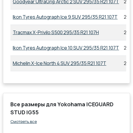
Goodyear UltraGrip Arctic 2 SUV 295/35 R21 107T
295
Ikon Tyres Autograph Ice 9 SUV 295/35 R21 107T
295
Tracmax X-Privilo S500 295/35 R21 107H
295
Ikon Tyres Autograph Ice 10 SUV 295/35 R21 107T
295
Michelin X-Ice North 4 SUV 295/35 R21 107T
295
Все размеры для Yokohama ICEGUARD
STUD IG55
Смотреть все