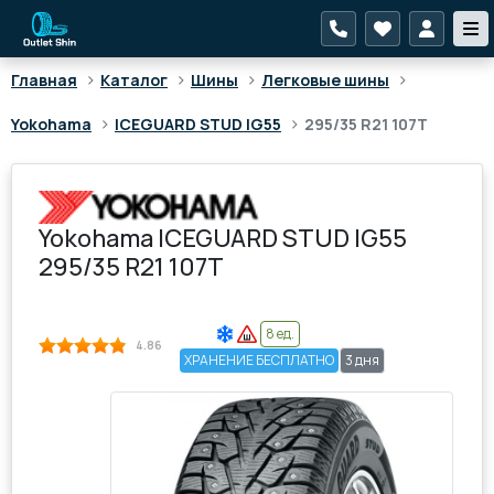
>
>
>
>
Главная
Каталог
Шины
Легковые шины
>
>
Yokohama
ICEGUARD STUD IG55
295/35 R21 107T
Yokohama ICEGUARD STUD IG55
295/35 R21 107T
8 ед.
4.86
ХРАНЕНИЕ БЕСПЛАТНО
3 дня